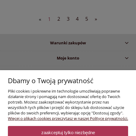
«
1
2
3
4
5
»
Warunki zakupów
Moje konto
Informacje o sklepie
Dbamy o Twoją prywatność
Pliki cookies i pokrewne im technologie umożliwiają poprawne
Informujemy, iż zgodnie z obowiązującymi przepisami prawa, dostęp do
działanie strony i pomagają nam dostosować ofertę do Twoich
określonych produktów i informacji wyświetlanych na stronie, zastrzeżony
potrzeb. Możesz zaakceptować wykorzystanie przez nas
jest dla profesjonalistów z branży stomatologicznej i medycznej. Dokonując
wszystkich tych plików i przejść do sklepu lub dostosować użycie
zakupów w sklepie e-medyczne.com
oświadczasz :
plików do swoich preferencji, wybierając opcję "Dostosuj zgody".
Jestem specjalistą w dziedzinie stomatologii lub osobą związaną
Więcej o plikach cookies przeczytasz w naszej Polityce prywatności.
zawodowo z branżą dentystyczną lub medyczną. Mam świadomość,
że treści zamieszczane na niniejszej stronie mogą zawierać między
innymi wiadomości na temat wyrobów niebezpiecznych dla zdrowia i
zaakceptuj tylko niezbędne