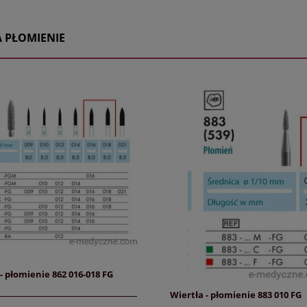
A PŁOMIENIE
- płomienie 862 016-018 FG
Wiertła - płomienie 883 010 FG