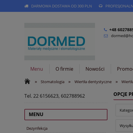
DARMOWA DOSTAWA OD 300 PLN
PROFESJONAL
+48 602788
dormed@hog
Menu
O firmie
Nowości
Promo
»
»
»
Stomatologia
Wiertła dentystyczne
Wiertł
OPCJE 
Tel. 22 6156623, 602788962
Kategor
MENU
Wysyłka
Dezynfekcja