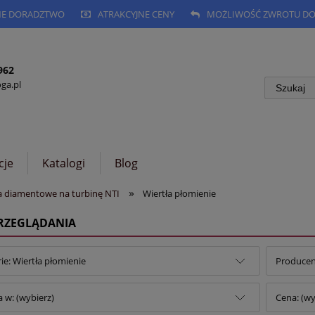
NE DORADZTWO
ATRAKCYJNE CENY
MOŻLIWOŚĆ ZWROTU DO 
962
a.pl
cje
Katalogi
Blog
»
a diamentowe na turbinę NTI
Wiertła płomienie
PRZEGLĄDANIA
ie: Wiertła płomienie
Producent
 w: (wybierz)
Cena: (wy