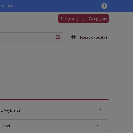
14 DNI
Zarejestruj się
Zaloguj się
Koszyk:
(pusty)
: (wybierz)
bierz)