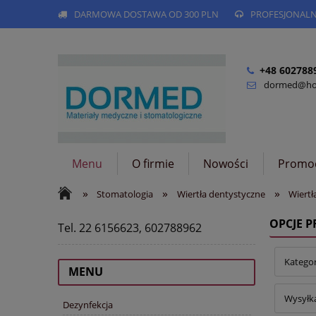
DARMOWA DOSTAWA OD 300 PLN
PROFESJONAL
+48 602788
dormed@hog
Menu
O firmie
Nowości
Promo
»
»
»
Stomatologia
Wiertła dentystyczne
Wiertł
OPCJE 
Tel. 22 6156623, 602788962
Kategor
MENU
Wysyłka
Dezynfekcja