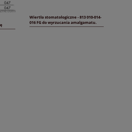
Wiertła stomatologiczne - 813 010-014-
016 FG do wyrzucania amalgamatu.
nę