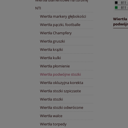
NTI
Wiertła markery głębokości
Wiertła 
podwójn
Wiertła pączki, footballe
Wiertła Champfery
Wiertła gruszki
Wiertła krążki
Wiertła kulki
Wiertła płomienie
Wiertła podwójne stożki
Wiertła okluzyjna korekta
Wiertła stożki szpiczaste
Wiertła stożki
Wiertła stożki odwrócone
Wiertła walce
Wiertła torpedy