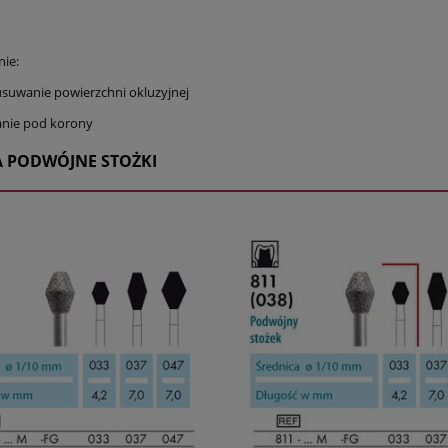
ie:
usuwanie powierzchni okluzyjnej
anie pod korony
A PODWÓJNE STOŻKI