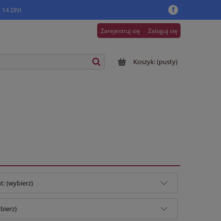
14 DNI
Zarejestruj się
Zaloguj się
Koszyk:
(pusty)
: (wybierz)
bierz)