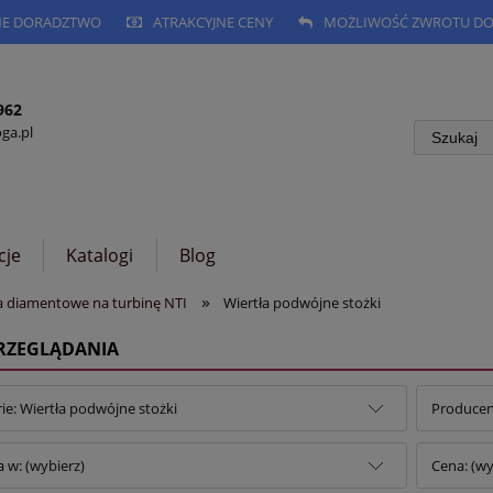
NE DORADZTWO
ATRAKCYJNE CENY
MOŻLIWOŚĆ ZWROTU DO 
962
a.pl
cje
Katalogi
Blog
»
a diamentowe na turbinę NTI
Wiertła podwójne stożki
PRZEGLĄDANIA
ie: Wiertła podwójne stożki
Producent
 w: (wybierz)
Cena: (wy