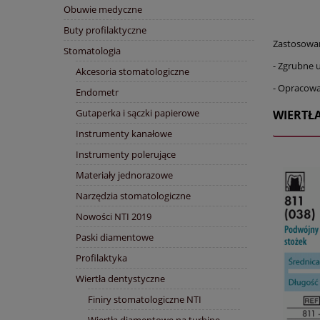
Obuwie medyczne
Buty profilaktyczne
Zastosowan
Stomatologia
- Zgrubne 
Akcesoria stomatologiczne
- Opracow
Endometr
Gutaperka i sączki papierowe
WIERTŁ
Instrumenty kanałowe
Instrumenty polerujące
Materiały jednorazowe
Narzędzia stomatologiczne
Nowości NTI 2019
Paski diamentowe
Profilaktyka
Wiertła dentystyczne
Finiry stomatologiczne NTI
Wiertła diamentowe na turbinę