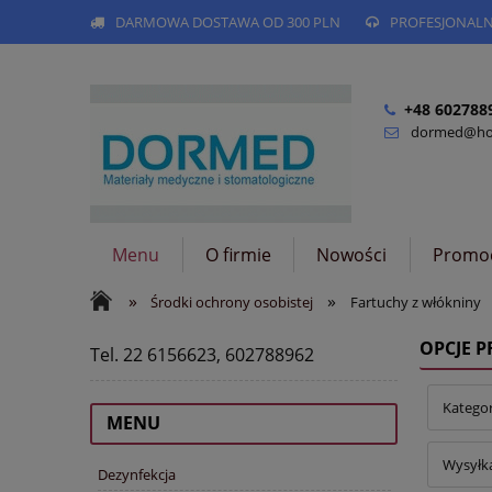
DARMOWA DOSTAWA OD 300 PLN
PROFESJONAL
+48 602788
dormed@hog
Menu
O firmie
Nowości
Promo
»
»
Środki ochrony osobistej
Fartuchy z włókniny
OPCJE 
Tel. 22 6156623, 602788962
Kategor
MENU
Wysyłka
Dezynfekcja