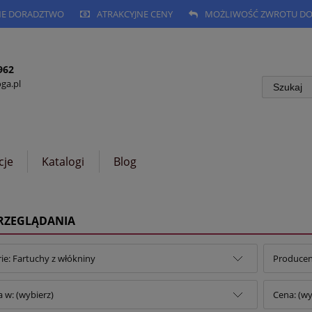
NE DORADZTWO
ATRAKCYJNE CENY
MOŻLIWOŚĆ ZWROTU DO 
962
a.pl
cje
Katalogi
Blog
PRZEGLĄDANIA
ie: Fartuchy z włókniny
Producent
 w: (wybierz)
Cena: (wy