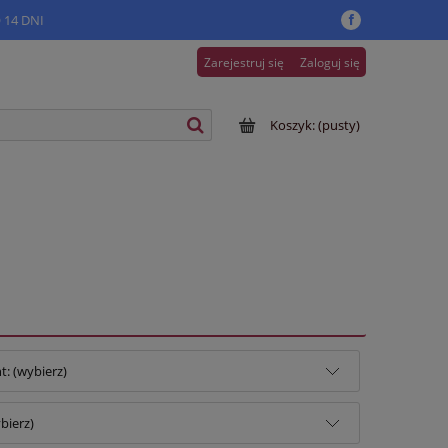
14 DNI
Zarejestruj się
Zaloguj się
Koszyk:
(pusty)
: (wybierz)
bierz)