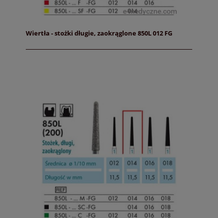
Wiertła - stożki długie, zaokrąglone 850L 012 FG