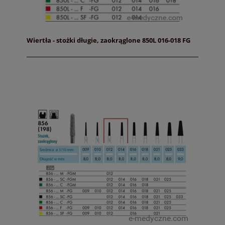
Wiertła - stożki długie, zaokrąglone 850L 016-018 FG