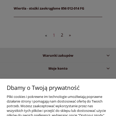
Wiertła - stożki zaokrąglone 856 012-014 FG
«
1
2
»
Warunki zakupów
Moje konto
Informacje o sklepie
Dbamy o Twoją prywatność
Pliki cookies i pokrewne im technologie umożliwiają poprawne
Informujemy, iż zgodnie z obowiązującymi przepisami prawa, dostęp do
działanie strony i pomagają nam dostosować ofertę do Twoich
określonych produktów i informacji wyświetlanych na stronie, zastrzeżony
potrzeb. Możesz zaakceptować wykorzystanie przez nas
jest dla profesjonalistów z branży stomatologicznej i medycznej. Dokonując
wszystkich tych plików i przejść do sklepu lub dostosować użycie
zakupów w sklepie e-medyczne.com
oświadczasz :
plików do swoich preferencji, wybierając opcję "Dostosuj zgody".