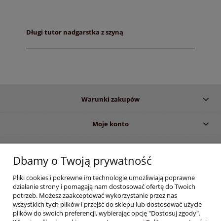
Długi tutor nadgarstka z szyną
Warunki zakupów
Moje konto
Informacje o sklepie
Dbamy o Twoją prywatność
Pliki cookies i pokrewne im technologie umożliwiają poprawne
Informujemy, iż zgodnie z obowiązującymi przepisami prawa, dostęp do
działanie strony i pomagają nam dostosować ofertę do Twoich
określonych produktów i informacji wyświetlanych na stronie, zastrzeżony
potrzeb. Możesz zaakceptować wykorzystanie przez nas
jest dla profesjonalistów z branży stomatologicznej i medycznej. Dokonując
wszystkich tych plików i przejść do sklepu lub dostosować użycie
zakupów w sklepie e-medyczne.com
oświadczasz :
plików do swoich preferencji, wybierając opcję "Dostosuj zgody".
Jestem specjalistą w dziedzinie stomatologii lub osobą związaną