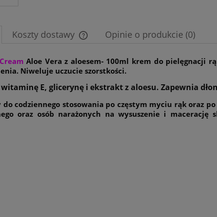
Koszty dostawy
Opinie o produkcie (0)
Cena nie zawiera ewentualnych kosztów
 Cream
Aloe Vera z aloesem-
100ml krem do pielęgnacji rąk
płatności
enia. Niweluje uczucie szorstkości.
witaminę E, glicerynę i ekstrakt z aloesu. Zapewnia dł
 do codziennego stosowania po częstym myciu rąk oraz po h
ego oraz osób narażonych na wysuszenie i macerację s