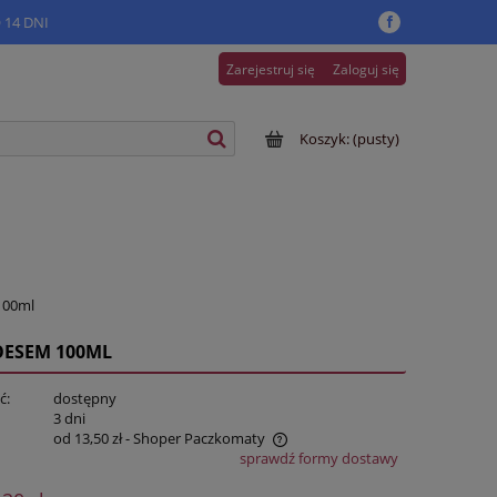
14 DNI
Zarejestruj się
Zaloguj się
Koszyk:
(pusty)
100ml
OESEM 100ML
ć:
dostępny
:
3 dni
od 13,50 zł
- Shoper Paczkomaty
sprawdź formy dostawy
ena nie zawiera ewentualnych kosztów