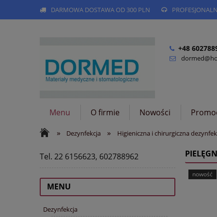
DARMOWA DOSTAWA OD 300 PLN
PROFESJONAL
+48 602788
dormed@hog
Menu
O firmie
Nowości
Promo
»
»
Dezynfekcja
Higieniczna i chirurgiczna dezynfek
PIELĘG
Tel. 22 6156623, 602788962
nowość
MENU
Dezynfekcja