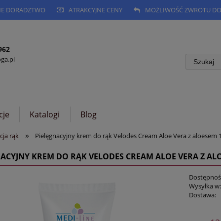
NE DORADZTWO
ATRAKCYJNE CENY
MOŻLIWOŚĆ ZWROTU DO 
962
a.pl
cje
Katalogi
Blog
»
cja rąk
Pielęgnacyjny krem do rąk Velodes Cream Aloe Vera z aloesem 
NACYJNY KREM DO RĄK VELODES CREAM ALOE VERA Z AL
Dostępnoś
Wysyłka w
Dostawa:
C