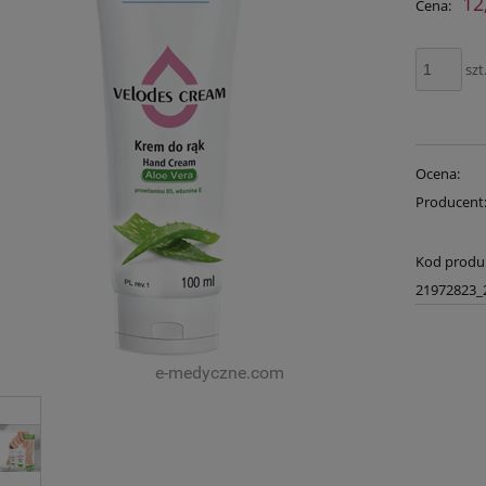
12
Cena:
p
szt
Ocena:
Producent
Kod produ
21972823_