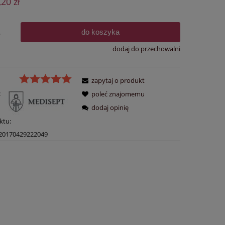
,20 zł
łatności
do koszyka
.
dodaj do przechowalni
zapytaj o produkt
:
poleć znajomemu
dodaj opinię
ktu:
20170429222049