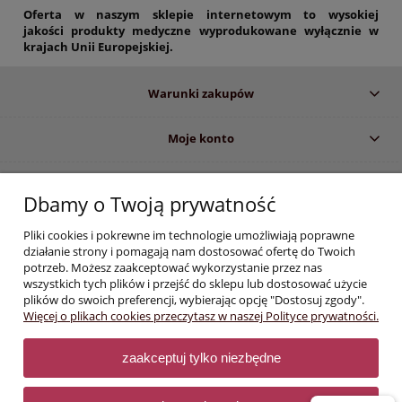
Oferta w naszym sklepie internetowym to wysokiej
jakości produkty medyczne wyprodukowane wyłącznie w
krajach Unii Europejskiej.
Warunki zakupów
Moje konto
Informacje o sklepie
Dbamy o Twoją prywatność
Pliki cookies i pokrewne im technologie umożliwiają poprawne
Informujemy, iż zgodnie z obowiązującymi przepisami prawa, dostęp do
działanie strony i pomagają nam dostosować ofertę do Twoich
określonych produktów i informacji wyświetlanych na stronie, zastrzeżony
potrzeb. Możesz zaakceptować wykorzystanie przez nas
jest dla profesjonalistów z branży stomatologicznej i medycznej. Dokonując
wszystkich tych plików i przejść do sklepu lub dostosować użycie
zakupów w sklepie e-medyczne.com
oświadczasz :
plików do swoich preferencji, wybierając opcję "Dostosuj zgody".
Jestem specjalistą w dziedzinie stomatologii lub osobą związaną
Więcej o plikach cookies przeczytasz w naszej Polityce prywatności.
zawodowo z branżą dentystyczną lub medyczną. Mam świadomość,
że treści zamieszczane na niniejszej stronie mogą zawierać między
innymi wiadomości na temat wyrobów niebezpiecznych dla zdrowia i
zaakceptuj tylko niezbędne
bezpieczeństwa pacjentów.