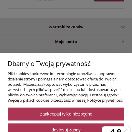
Warunki zakupów
Moje konto
Informacje o sklepie
Dbamy o Twoją prywatność
Pliki cookies i pokrewne im technologie umożliwiają poprawne
Informujemy, iż zgodnie z obowiązującymi przepisami prawa, dostęp do
działanie strony i pomagają nam dostosować ofertę do Twoich
określonych produktów i informacji wyświetlanych na stronie, zastrzeżony
potrzeb. Możesz zaakceptować wykorzystanie przez nas
jest dla profesjonalistów z branży stomatologicznej i medycznej. Dokonując
wszystkich tych plików i przejść do sklepu lub dostosować użycie
zakupów w sklepie e-medyczne.com
oświadczasz :
plików do swoich preferencji, wybierając opcję "Dostosuj zgody".
Jestem specjalistą w dziedzinie stomatologii lub osobą związaną
Więcej o plikach cookies przeczytasz w naszej Polityce prywatności.
zawodowo z branżą dentystyczną lub medyczną. Mam świadomość,
że treści zamieszczane na niniejszej stronie mogą zawierać między
innymi wiadomości na temat wyrobów niebezpiecznych dla zdrowia i
zaakceptuj tylko niezbędne
bezpieczeństwa pacjentów.
dostosuj zgody